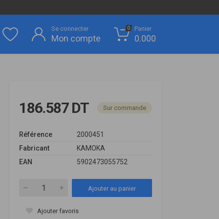
Se connecter
Panier
0
Mon compte
0.000
186.587 DT
Sur commande
Référence
2000451
Fabricant
KAMOKA
EAN
5902473055752
Ajouter au panier
Ajouter favoris