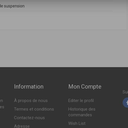
e suspension
FABRICANT
PRIX
31316789854
,
31316851336
,
31316851340
,
6789854
,
6789858
,
340
ch ( 10-2009 > 06-2015 )
ch ( 10-2009 > 06-2015 )
Information
Mon Compte
Su
en
À propos de nous
Editer le profil
tes
Termes et conditions
Historique des
commandes
Contactez-nous
Wish List
Adresse