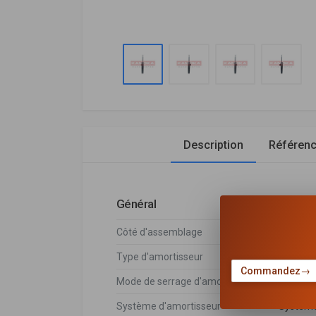
Description
Référen
Général
Côté d'assemblage
Essieu a
Type d'amortisseur
Pressio
Commandez
→
Mode de serrage d'amortisseur
Goujon 
Système d'amortisseur
Système