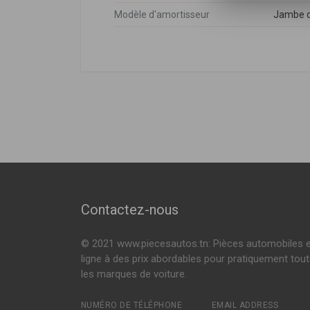
Modèle d'amortisseur
Jambe d
Bmw
DÉSIGNATION
Bmw
31316789858
,
6851336
,
6851
X1 (E84)
XDRIVE 18 D 143
XDRIVE 25 D 218
Voir plus
Contactez-nous
© 2021 www.piecesautos.tn: Pièces automobiles 
ligne à des prix abordables pour pratiquement tou
les marques de voiture.
NUMÉRO DE TÉLÉPHONE
EMAIL ADDRESS