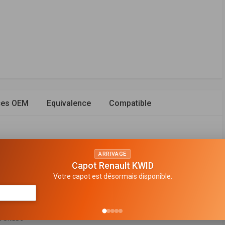
ces OEM
Equivalence
Compatible
ARRIVAGE
Capot Renault KWID
vant droit
Votre capot est désormais disponible.
n de gaz
en haut
 bitube