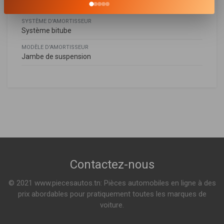
Goujon en haut
SYSTÈME D'AMORTISSEUR
Système bitube
MODÈLE D'AMORTISSEUR
Jambe de suspension
Toyota
TOYOTA
4852044180
,
4852044200
,
4852049415
,
4852049425
,
AVENSIS VERSO (_CLM2_, _ACM2_)
4852049435
,
4852049645
,
4852049665
,
4852049805
,
2.0 VVT-I 150ch ( 08-2001 > 11-2009 )
4852049815
,
4852049825
,
A094344045
2.0 D-4D 116ch ( 08-2001 > 08-2005 )
Contactez-nous
© 2021 www.piecesautos.tn: Pièces automobiles en ligne à des
prix abordables pour pratiquement toutes les marques de
voiture.