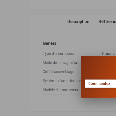
Description
Référen
Général
Type d'amortisseur
Pressio
Mode de serrage d'amortisseur
Goujon 
Côté d'assemblage
Essieu a
Système d'amortisseur
Système
Commandez
→
Modèle d'amortisseur
Jambe d
Citroën
DÉSIGNATION
Citroën
9678530380
,
9