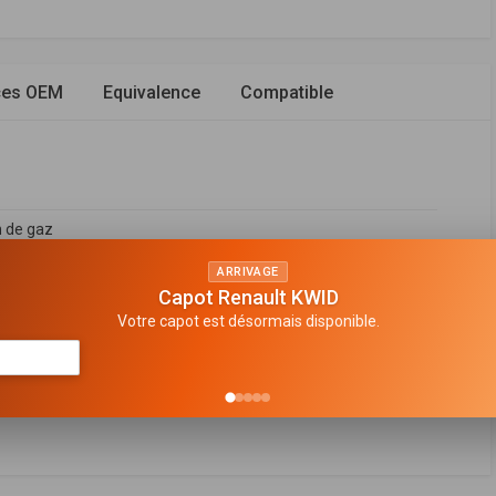
ces OEM
Equivalence
Compatible
n de gaz
en haut
ARRIVAGE
Capot Renault KWID
vant droit
Votre capot est désormais disponible.
 bitube
e suspension
FABRICANT
PRIX
678530580
,
9678530780
,
9678530980
,
9807719880
,
9808999780