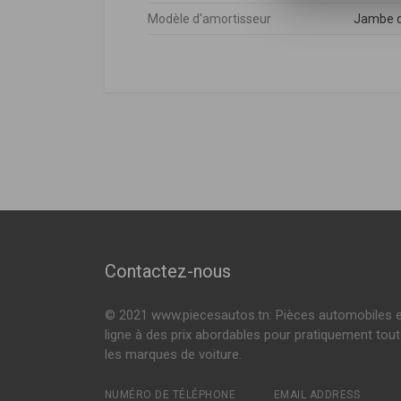
Modèle d'amortisseur
Jambe d
Kia
DÉSIGNATION
Kia
553512F000
,
5
CERATO (LD)
1.5 CRDI 102ch 
1.6 105ch ( 07-
Voir plus
CERATO A trois volumes (LD)
1.5 CRDI 102ch 
1.6 105ch ( 04-
Voir plus
Contactez-nous
© 2021 www.piecesautos.tn: Pièces automobiles 
ligne à des prix abordables pour pratiquement tou
les marques de voiture.
NUMÉRO DE TÉLÉPHONE
EMAIL ADDRESS