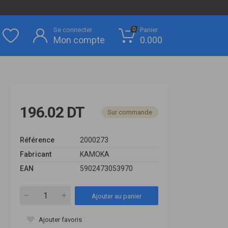
Se connecter
Panier
0
Mon compte
0.000
196.02 DT
Sur commande
Référence
2000273
Fabricant
KAMOKA
EAN
5902473053970
Ajouter au panier
Ajouter favoris