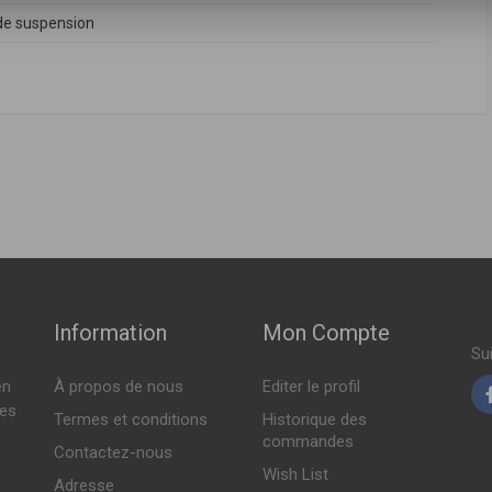
e suspension
FABRICANT
PRIX
53512F100
,
553512F200
,
553512F300
,
553512F400
( 07-2005 > 08-2006 )
2004 > 01-2007 )
( 07-2005 > 08-2006 )
2004 > 12-2009 )
Information
Mon Compte
Su
en
À propos de nous
Editer le profil
tes
Termes et conditions
Historique des
commandes
Contactez-nous
Wish List
Adresse