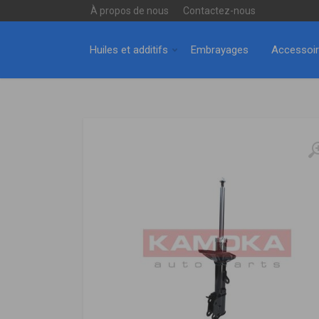
À propos de nous
Contactez-nous
Huiles et additifs
Embrayages
Accessoi