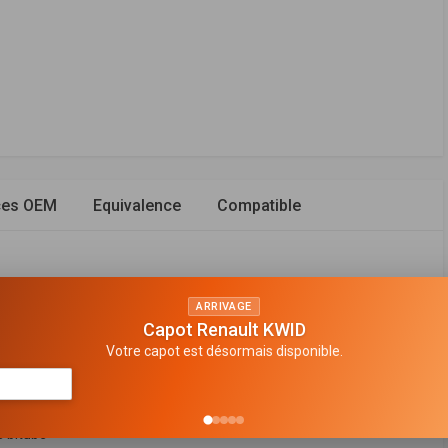
ces OEM
Equivalence
Compatible
ARRIVAGE
Capot Renault KWID
rrière gauche
Votre capot est désormais disponible.
n de gaz
en haut
 bitube