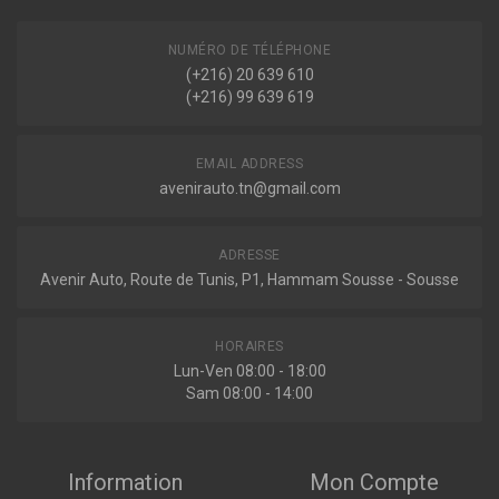
NUMÉRO DE TÉLÉPHONE
Indisponible
(+216) 20 639 610
(+216) 99 639 619
G16384
Amortisseur MONROE ORIGINAL (Gas Technology)
EMAIL ADDRESS
avenirauto.tn@gmail.com
Indisponible
ADRESSE
Avenir Auto, Route de Tunis, P1, Hammam Sousse - Sousse
MSS017138
Amortisseur
HORAIRES
Lun-Ven 08:00 - 18:00
Sam 08:00 - 14:00
Indisponible
Information
Mon Compte