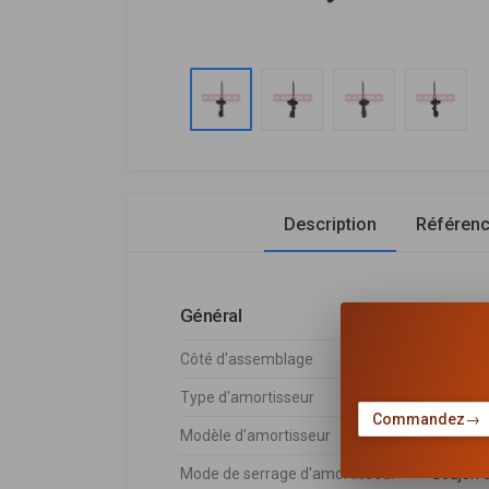
Description
Référen
Général
Côté d'assemblage
Essieu a
Type d'amortisseur
Pressio
Commandez
→
Modèle d'amortisseur
Jambe d
Mode de serrage d'amortisseur
Goujon 