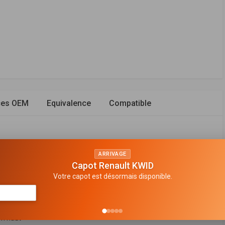
ces OEM
Equivalence
Compatible
ARRIVAGE
Capot Renault KWID
vant droit
Votre capot est désormais disponible.
n de gaz
e suspension
en haut