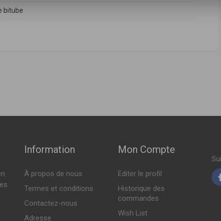
 bitube
FABRICANT
PRIX
02
,
344003
,
344005
,
344007
,
344036
,
344038
,
344118
,
344119
,
6
,
344310
,
72119020
,
72119082
,
72119108
,
72119110
,
90495387
,
1995 > 04-2002 )
12553
,
90512993
,
90575333
,
9118392
,
9118393
,
9156798
,
9156800
Indisponible
 ( 10-1995 > 04-2002 )
2406
,
SA344002
3
,
344005
,
344007
,
344036
,
344038
,
344310
,
72119110
,
9118393
,
 ( 10-1995 > 07-2002 )
Sur commande
1995 > 07-2003 )
1996 > 06-2000 )
Indisponible
Information
Mon Compte
 ( 11-1996 > 07-2002 )
Su
en
À propos de nous
Editer le profil
tes
Termes et conditions
Historique des
commandes
Contactez-nous
Wish List
Adresse