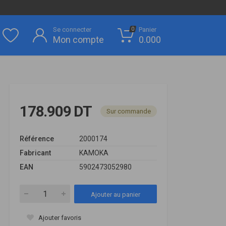
Se connecter
Panier
0
Mon compte
0.000
178.909 DT
Sur commande
Référence
2000174
Fabricant
KAMOKA
EAN
5902473052980
Ajouter au panier
Ajouter favoris