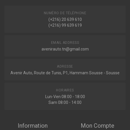
FORTWO COUPÉ (453)
0.9 90ch ( 09-2014 > en cours )
NUMÉRO DE TÉLÉPHONE
Indisponible
1.0 60ch ( 11-2014 > en cours )
(+216) 20 639 610
Voir plus
(+216) 99 639 619
FORTWO DÉCAPOTABLE (453)
334848
0.9 90ch ( 09-2015 > en cours )
Amortisseur avant
EMAIL ADDRESS
1.0 71ch ( 09-2015 > en cours )
avenirauto.tn@gmail.com
ADRESSE
Indisponible
Avenir Auto, Route de Tunis, P1, Hammam Sousse - Sousse
545959G
HORAIRES
Amortisseur avant
Lun-Ven 08:00 - 18:00
Sam 08:00 - 14:00
Information
Mon Compte
Indisponible