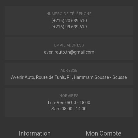
RIO II (JB)
1.4 16V 97ch ( 03-2005 > 12-2011 )
NUMÉRO DE TÉLÉPHONE
1.5 CRDI 88ch ( 06-2008 > 12-2011 )
(+216) 20 639 610
Voir plus
Indisponible
(+216) 99 639 619
RIO II A TROIS VOLUMES (JB)
1.4 16V 97ch ( 03-2005 > 12-2011 )
2000203
EMAIL ADDRESS
1.5 CRDI 110ch ( 03-2005 > 12-2011 )
Amortisseur
Voir plus
avenirauto.tn@gmail.com
ADRESSE
Avenir Auto, Route de Tunis, P1, Hammam Sousse - Sousse
Sur commande
HORAIRES
A01101
Lun-Ven 08:00 - 18:00
Amortisseur
Sam 08:00 - 14:00
Information
Mon Compte
Indisponible