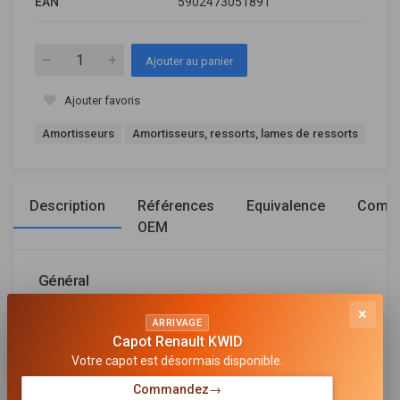
EAN
5902473051891
Ajouter au panier
Ajouter favoris
Amortisseurs
Amortisseurs, ressorts, lames de ressorts
Description
Références
Equivalence
Compa
OEM
Général
×
CÔTÉ D'ASSEMBLAGE
ARRIVAGE
Essieu arrière
Capot Renault KWID
Votre capot est désormais disponible.
ARTICLE COMPLÉMENTAIRE/INFO COMPLÉMENTAIRE
sans ressort
Commandez
→