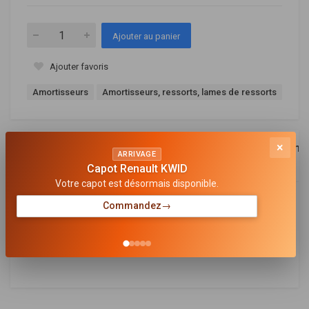
Ajouter au panier
Ajouter favoris
Amortisseurs
Amortisseurs, ressorts, lames de ressorts
×
Description
Références
Equivalence
Compa
ARRIVAGE
OEM
Capot Renault KWID
Votre capot est désormais disponible.
Général
Commandez
→
CÔTÉ D'ASSEMBLAGE
arrière
LAND ROVER
2000462