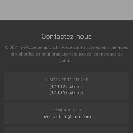
LR031666
,
LR023244
,
LR005573
Amortisseur
Sur commande
Contactez-nous
© 2021 www.piecesautos.tn: Pièces automobiles en ligne à des
prix abordables pour pratiquement toutes les marques de
voiture.
NUMÉRO DE TÉLÉPHONE
(+216) 20 639 610
(+216) 99 639 619
EMAIL ADDRESS
avenirauto.tn@gmail.com