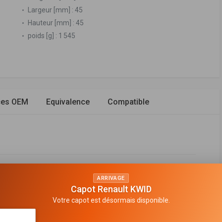
Largeur [mm] :
45
Hauteur [mm] :
45
poids [g] :
1 545
ces OEM
Equivalence
Compatible
ARRIVAGE
n de gaz
Capot Renault KWID
e suspension
Votre capot est désormais disponible.
en haut