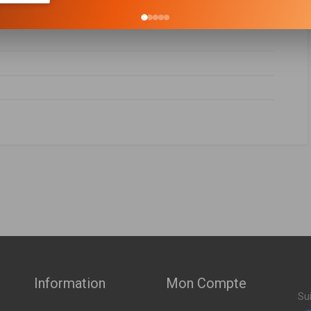
ABRICANT
PRIX
173201131
,
1763200531
,
1763201531
,
1763201931
,
2463201831
,
1173201031
,
A1173201131
,
A1763200531
,
A1763201531
,
 109ch ( 10-2013 > 05-2018 )
A2463201831
,
A2463202131
Sur commande
 4-MATIC 136ch ( 07-2014 > 03-2019 )
 4-MATIC 136ch ( 01-2015 > 03-2019 )
Indisponible
 177ch ( 01-2015 > 03-2019 )
7-2015 > 05-2018 )
Information
Mon Compte
 ( 06-2012 > 10-2014 )
Su