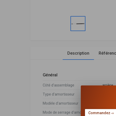
Description
Référen
Général
Côté d'assemblage
arrière
Type d'amortisseur
Pressio
Modèle d'amortisseur
Jambe d
Mode de serrage d'amortisseur
Goujon 
Commandez
→