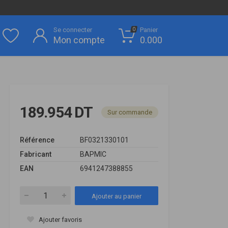
Se connecter
Panier
0
Mon compte
0.000
189.954 DT
Sur commande
Référence
BF0321330101
Fabricant
BAPMIC
EAN
6941247388855
Ajouter au panier
Ajouter favoris