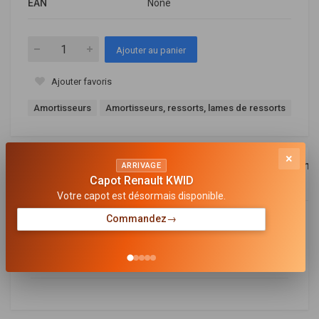
EAN
None
Ajouter au panier
Ajouter favoris
Amortisseurs
Amortisseurs, ressorts, lames de ressorts
×
Description
Références
Equivalence
Compa
ARRIVAGE
Capot Renault KWID
OEM
Votre capot est désormais disponible.
Commandez
→
Général
CÔTÉ D'ASSEMBLAGE
avant