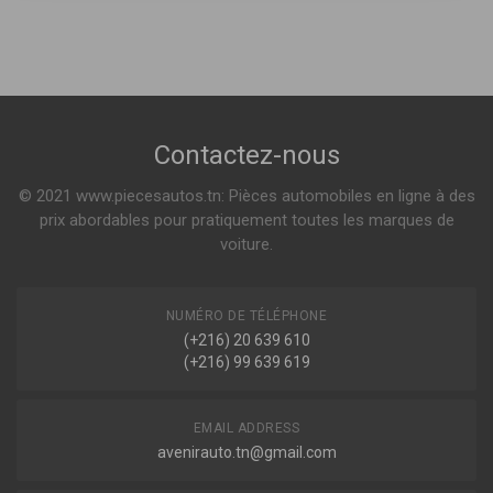
MERCEDES-BENZ
1635539080
A2103235000
,
A2103202030
Amortisseur
Contactez-nous
Indisponible
© 2021 www.piecesautos.tn: Pièces automobiles en ligne à des
02.30.116
prix abordables pour pratiquement toutes les marques de
Amortisseur
voiture.
NUMÉRO DE TÉLÉPHONE
(+216) 20 639 610
Indisponible
(+216) 99 639 619
C22256
EMAIL ADDRESS
Amortisseur LTM
avenirauto.tn@gmail.com