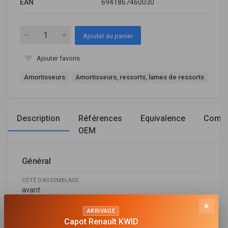
EAN
6941867460030
Ajouter au panier
Ajouter favoris
Amortisseurs
Amortisseurs, ressorts, lames de ressorts
Description
Références
Equivalence
Compa
OEM
Général
CÔTÉ D'ASSEMBLAGE
avant
×
TYPE D'AMORTISSEUR
ARRIVAGE
Pression de gaz
Capot Renault KWID