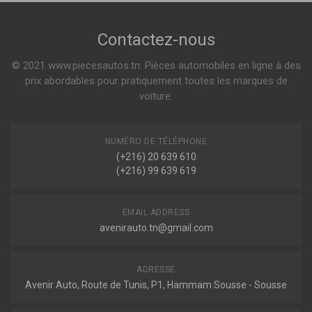
Voir plus
CLA SHOOTING BRAKE (X117)
Contactez-nous
CLA 200 CDI / D 4-MATIC 136ch ( 01-2015 > 03-2019 )
CLA 220 CDI / D 177ch ( 01-2015 > 03-2019 )
© 2021 www.piecesautos.tn: Pièces automobiles en ligne à des
Voir plus
prix abordables pour pratiquement toutes les marques de
CLASSE A (W176)
voiture.
A 160 102ch ( 07-2015 > 05-2018 )
A 180 CDI 109ch ( 06-2012 > 10-2014 )
Voir plus
NUMÉRO DE TÉLÉPHONE
CLASSE B SPORTS TOURER (W246, W242)
(+216) 20 639 610
B 180 CDI 109ch ( 11-2011 > 08-2014 )
(+216) 99 639 619
B 160 CDI / D 90ch ( 05-2013 > 12-2018 )
Voir plus
CLASSE GLA (X156)
EMAIL ADDRESS
GLA 180 CDI / D 109ch ( 07-2014 > en cours )
avenirauto.tn@gmail.com
GLA 200 CDI 4-MATIC 136ch ( 12-2013 > en cours )
Voir plus
ADRESSE
Avenir Auto, Route de Tunis, P1, Hammam Sousse - Sousse