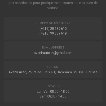
prix abordables pour pratiquement toutes les marques de
A5
voiture.
S5 QUATTRO 354ch ( 07-2016 > en cours )
1.4 TFSI 150ch ( 11-2016 > 02-2020 )
Voir plus
NUMÉRO DE TÉLÉPHONE
A5 SPORTBACK (F5A)
(+216) 20 639 610
S5 QUATTRO 354ch ( 09-2016 > en cours )
(+216) 99 639 619
1.4 TFSI 150ch ( 01-2017 > 02-2020 )
Voir plus
EMAIL ADDRESS
avenirauto.tn@gmail.com
ADRESSE
Avenir Auto, Route de Tunis, P1, Hammam Sousse - Sousse
HORAIRES
Lun-Ven 08:00 - 18:00
Sam 08:00 - 14:00