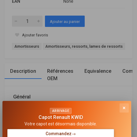
EAN
None
Ajouter au panier
Ajouter favoris
Amortisseurs
Amortisseurs, ressorts, lames de ressorts
Description
Références
Equivalence
Compa
OEM
Général
×
CÔTÉ D'ASSEMBLAGE
ARRIVAGE
Essieu avant
Capot Renault KWID
Votre capot est désormais disponible.
TYPE D'AMORTISSEUR
Pression de gaz
Commandez
→