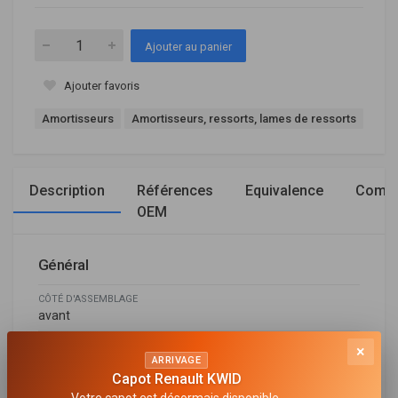
Ajouter au panier
Ajouter favoris
Amortisseurs
Amortisseurs, ressorts, lames de ressorts
Description
Références
Equivalence
Compa
OEM
Général
CÔTÉ D'ASSEMBLAGE
avant
TYPE D'AMORTISSEUR
×
ARRIVAGE
Pression de gaz
Capot Renault KWID
MODÈLE D'AMORTISSEUR
Votre capot est désormais disponible.