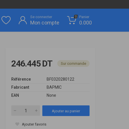
Se connecter
Panier
0
Mon compte
0.000
246.445 DT
Sur commande
Référence
BF0320280122
Fabricant
BAPMIC
EAN
None
Ajouter au panier
Ajouter favoris