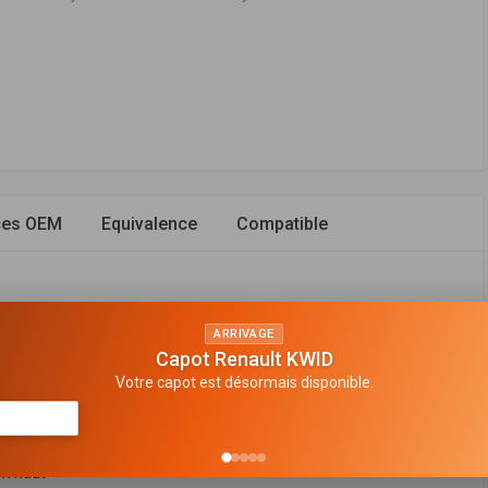
ces OEM
Equivalence
Compatible
ARRIVAGE
Capot Renault KWID
avant
Votre capot est désormais disponible.
n de gaz
eur sur ressort
en haut