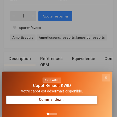
Ajouter au panier
Ajouter favoris
Amortisseurs
Amortisseurs, ressorts, lames de ressorts
Description
Références
Equivalence
Compa
OEM
×
Général
ARRIVAGE
Capot Renault KWID
TYPE D'AMORTISSEUR
Votre capot est désormais disponible.
Pression de gaz
Commandez
→
MODÈLE D'AMORTISSEUR
Jambe de suspension