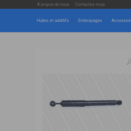
À propos de nous
Contactez-nous
Huiles et additifs
Embrayages
Accessoi