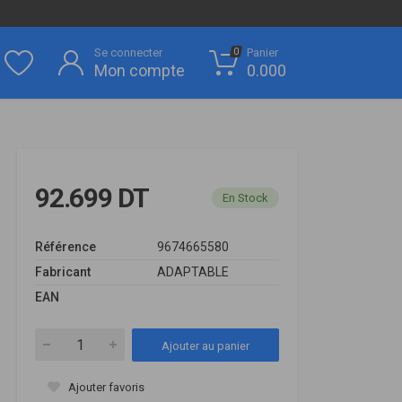
Se connecter
Panier
0
Mon compte
0.000
92.699 DT
En Stock
Référence
9674665580
Fabricant
ADAPTABLE
EAN
Ajouter au panier
Ajouter favoris