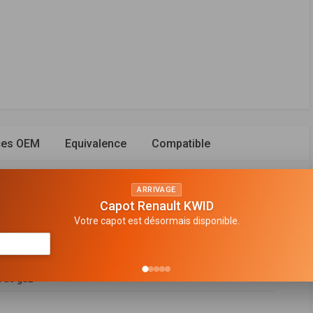
ces OEM
Equivalence
Compatible
ARRIVAGE
Capot Renault KWID
Votre capot est désormais disponible.
 en haut
 bitube
n de gaz