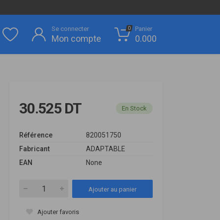
Se connecter
Panier
0
Mon compte
0.000
30.525 DT
En Stock
Référence
820051750
Fabricant
ADAPTABLE
EAN
None
Ajouter au panier
Ajouter favoris