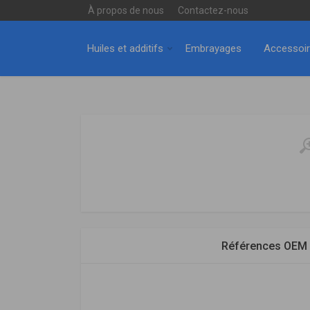
À propos de nous
Contactez-nous
Huiles et additifs
Embrayages
Accessoi
Références OEM