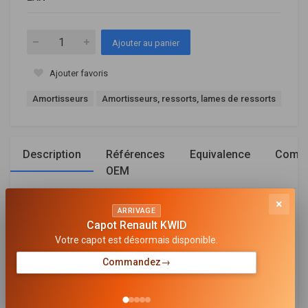
Ajouter au panier
Ajouter favoris
Amortisseurs
Amortisseurs, ressorts, lames de ressorts
Description
Références
Equivalence
Compa
OEM
×
Général
ARRIVAGE
Capot Renault KWID
TYPE D'AMORTISSEUR
Votre capot est désormais disponible.
Pression d'huile
Commandez
→
MODE DE SERRAGE D'AMORTISSEUR
Goujon en haut