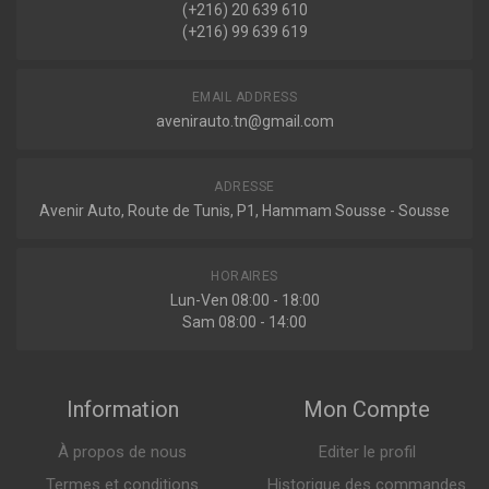
1.2 16V 75ch ( 10-2001 > en cours )
(+216) 20 639 610
Voir plus
(+216) 99 639 619
545588
Amortisseur avant
EMAIL ADDRESS
avenirauto.tn@gmail.com
ADRESSE
Indisponible
Avenir Auto, Route de Tunis, P1, Hammam Sousse - Sousse
545588G
HORAIRES
Amortisseur avant
Lun-Ven 08:00 - 18:00
Sam 08:00 - 14:00
Information
Mon Compte
Indisponible
À propos de nous
Editer le profil
334327
Termes et conditions
Historique des commandes