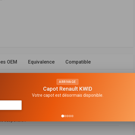
ces OEM
Equivalence
Compatible
ARRIVAGE
Capot Renault KWID
Votre capot est désormais disponible.
 bitube
n de gaz
e suspension