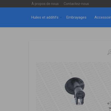
À propos de nous
Contactez-nous
Huiles et additifs
Embrayages
Accessoi