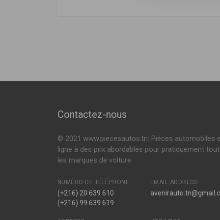
Citroën
DÉSIGNATION
Citroën
5202WN
,
5208
G7204
C4 A trois volumes
1.6 HDI 109ch (
Amortisseur avant
C4 Coupé (LA_)
1.4 16V 88ch ( 
1.6 HDI 90ch ( 
545509
Voir plus
Amortisseur avant
C4 I (LC_)
1.4 16V 88ch ( 
1.6 HDI 90ch ( 
545509G
Voir plus
Contactez-nous
Amortisseur avant
© 2021 www.piecesautos.tn: Pièces automobiles 
545595G
ligne à des prix abordables pour pratiquement tou
Amortisseur avant
les marques de voiture.
545595
NUMÉRO DE TÉLÉPHONE
EMAIL ADDRESS
Amortisseur avant
(+216) 20 639 610
avenirauto.tn@gmail.
(+216) 99 639 619
302864