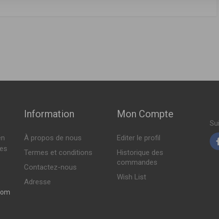
FABRICANT
PRIX
E3
,
5202WK
,
5202SK
,
5202QK
,
5202QH
 07-2006 > 07-2011 )
220.505 DT
11-2004 > 07-2011 )
11-2004 > 07-2011 )
Indisponible
11-2004 > 07-2011 )
11-2004 > 07-2011 )
Indisponible
Information
Mon Compte
Su
en
À propos de nous
Editer le profil
Indisponible
tes
Termes et conditions
Historique des
commandes
Contactez-nous
Wish List
Indisponible
Adresse
com
Indisponible