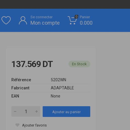
Se connecter
Panier
0
Mon compte
0.000
137.569 DT
En Stock
Référence
5202WN
Fabricant
ADAPTABLE
EAN
None
Ajouter au panier
Ajouter favoris