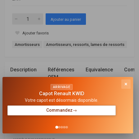
Ajouter au panier
Ajouter favoris
Amortisseurs
Amortisseurs, ressorts, lames de ressorts
Description
Références
Equivalence
Compa
OEM
×
ARRIVAGE
Capot Renault KWID
Général
Votre capot est désormais disponible.
SYSTÈME D'AMORTISSEUR
Commandez
→
Système bitube
TYPE D'AMORTISSEUR
Pression d'huile