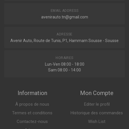
1.1 60ch ( 07-1989 > 09-1998 )
306043
Voir plus
Amortisseur avant
EMAIL ADDRESS
avenirauto.tn@gmail.com
ADRESSE
Indisponible
Avenir Auto, Route de Tunis, P1, Hammam Sousse - Sousse
544941G
HORAIRES
Amortisseur avant
Lun-Ven 08:00 - 18:00
Sam 08:00 - 14:00
Information
Mon Compte
Indisponible
À propos de nous
Editer le profil
544941
Termes et conditions
Historique des commandes
Amortisseur avant
Contactez-nous
Wish List