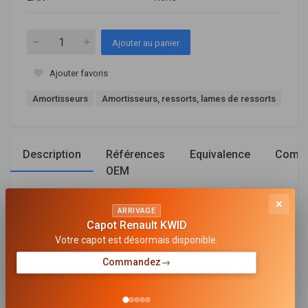
Ajouter au panier
Ajouter favoris
Amortisseurs
Amortisseurs, ressorts, lames de ressorts
Description
Références
Equivalence
Compa
OEM
×
Général
ARRIVAGE
Capot Renault KWID
MODE DE SERRAGE D'AMORTISSEUR
Votre capot est désormais disponible.
Goujon en haut
Commandez
→
SYSTÈME D'AMORTISSEUR
Système bitube