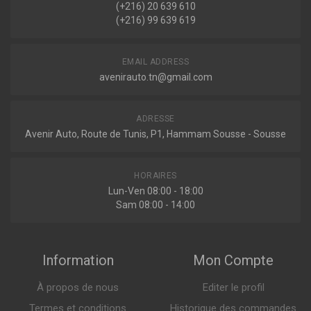
(+216) 20 639 610
Indisponible
(+216) 99 639 619
G8311
EMAIL ADDRESS
Amortisseur avant
avenirauto.tn@gmail.com
ADRESSE
288.087 DT
Avenir Auto, Route de Tunis, P1, Hammam Sousse - Sousse
308263
HORAIRES
Amortisseur avant
Lun-Ven 08:00 - 18:00
Sam 08:00 - 14:00
Information
Mon Compte
Indisponible
À propos de nous
Editer le profil
1635532480
Termes et conditions
Historique des commandes