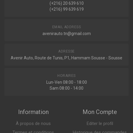
(+216) 20 639 610
(+216) 99 639 619
EL9185
Filtre à air
EMAIL ADDRESS
avenirauto.tn@gmail.com
Indisponible
ADRESSE
Avenir Auto, Route de Tunis, P1, Hammam Sousse - Sousse
R746
Filtre à air
HORAIRES
Lun-Ven 08:00 - 18:00
Sam 08:00 - 14:00
Indisponible
Information
Mon Compte
À propos de nous
Editer le profil
Termes et conditions
Historique des commandes