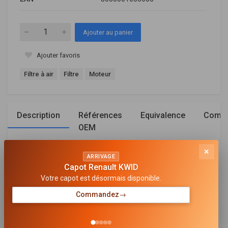
Ajouter au panier
Ajouter favoris
Filtre à air
Filtre
Moteur
Description
Références
Equivalence
Compa
OEM
×
Général
ARRIVAGE
Capot Renault KWID
Votre capot est désormais disponible.
HAUTEUR [MM]
144
Commandez
→
DIAMÈTRE EXTÉRIEUR [MM]
167,7