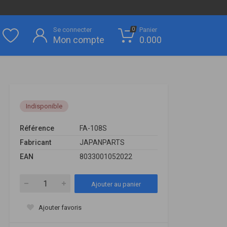
Se connecter
Panier
0
Mon compte
0.000
Indisponible
Référence
FA-108S
Fabricant
JAPANPARTS
EAN
8033001052022
Ajouter au panier
Ajouter favoris