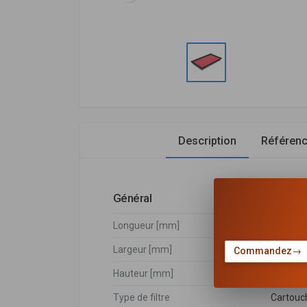
Description
Référen
Général
Longueur [mm]
279
Largeur [mm]
165
Commandez
→
Hauteur [mm]
33
Type de filtre
Cartouch