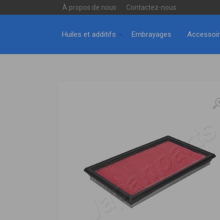
À propos de nous
Contactez-nous
Huiles et additifs
Embrayages
Accessoi